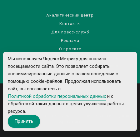
Аналитический центр
Контакты
Для пресс-служб
Реклама
О проекте
Правила использования материалов сайта
Мы используем Яндекс.Метрику для анализа
посещаемости сайта. Это позволяет собирать
Политика обработки персональных данных
анонимизированные данные о вашем поведении с
помощью cookie-файлов. Продолжая использовать
сайт, вы соглашаетесь с
Политикой обработки персональных данных
и с
обработкой таких данных в целях улучшения работы
ресурса.
Все рекламируемые товары и услуги имеют необходимые лицензии и
Принять
сертификаты.