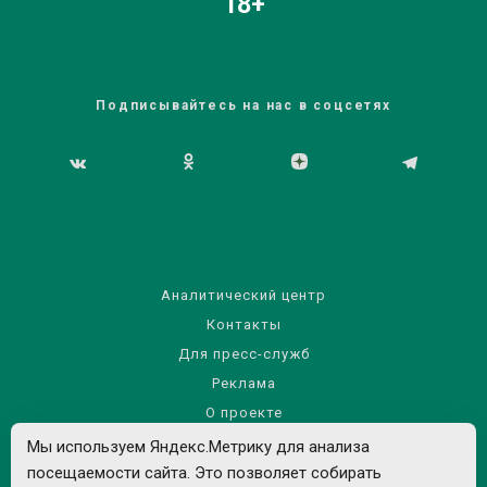
18+
Подписывайтесь на нас в соцсетях
Аналитический центр
Контакты
Для пресс-служб
Реклама
О проекте
Правила использования материалов сайта
Мы используем Яндекс.Метрику для анализа
посещаемости сайта. Это позволяет собирать
Политика обработки персональных данных