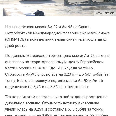
Фото: Baltphoto
Цены на бензин марок Аи-92 и Аи-95 на Санкт-
Петербургской международной товарно-сырьевой бирже
(СПбМТСБ) в понедельник вновь снизились после двух
дней роста.
По данным материалов торгов, цена марки Аи-92 за день
снизилась по территориальному индексу Европейской
части России на 0,48% — до 51,05 рубля за тонну.
Стоимость Аи-95 опустилась на 0,23% — до 54,1 рубля за
тонну. Всего за прошлую неделю марки Аи-92 и Аи-95
подешевели на 3,7% и на 3,3% соответственно.
Также по итогам понедельника наблюдался рост цен на
дизельное топливо. Стоимость летнего дизтоплива
увеличилась на 0,25% и составила 53,3 рубля за тонну,
межсезонного — на 0,96%, достигнув уровня в 55,4 рубля.