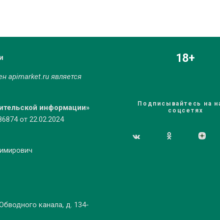
18+
и
мен
apimarket.ru
является
Подписывайтесь на н
бительской информации»
соцсетях
874 от 22.02.2024
димирович
 Обводного канала, д. 134-