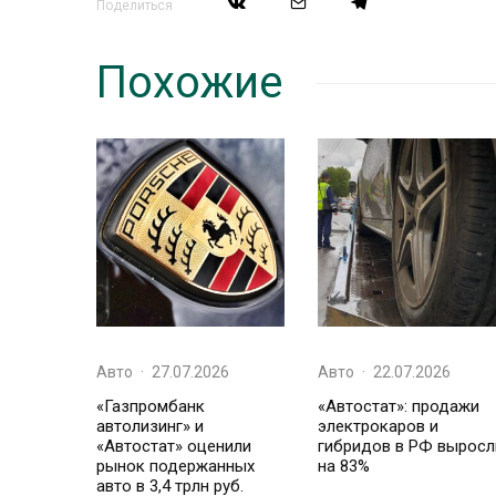
Поделиться
Похожие
Авто
·
27.07.2026
Авто
·
22.07.2026
«Газпромбанк
«Автостат»: продажи
автолизинг» и
электрокаров и
«Автостат» оценили
гибридов в РФ выросл
рынок подержанных
на 83%
авто в 3,4 трлн руб.