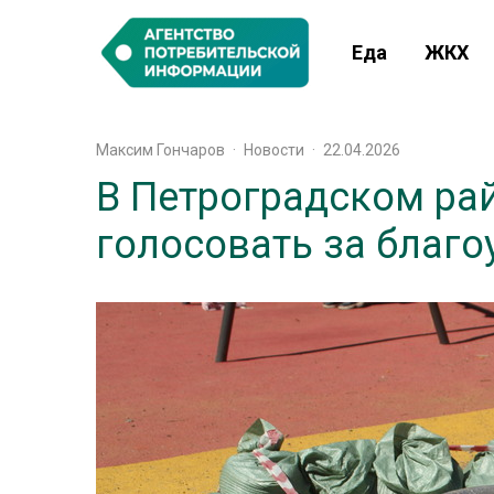
Еда
ЖКХ
Максим Гончаров
·
Новости
·
22.04.2026
В Петроградском ра
голосовать за благо