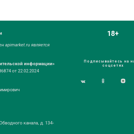
18+
и
мен
apimarket.ru
является
Подписывайтесь на н
бительской информации»
соцсетях
874 от 22.02.2024
димирович
 Обводного канала, д. 134-