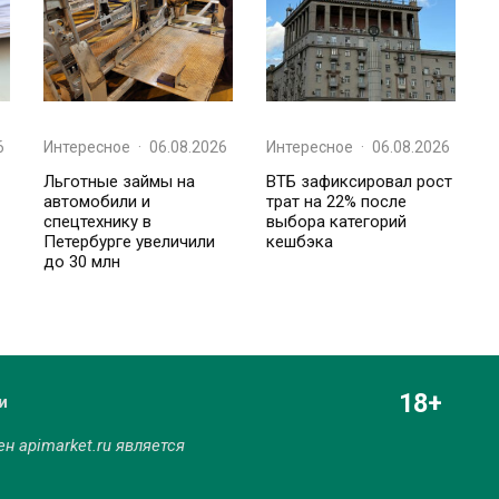
6
Интересное
·
06.08.2026
Интересное
·
06.08.2026
Льготные займы на
ВТБ зафиксировал рост
автомобили и
трат на 22% после
спецтехнику в
выбора категорий
Петербурге увеличили
кешбэка
до 30 млн
18+
и
мен
apimarket.ru
является