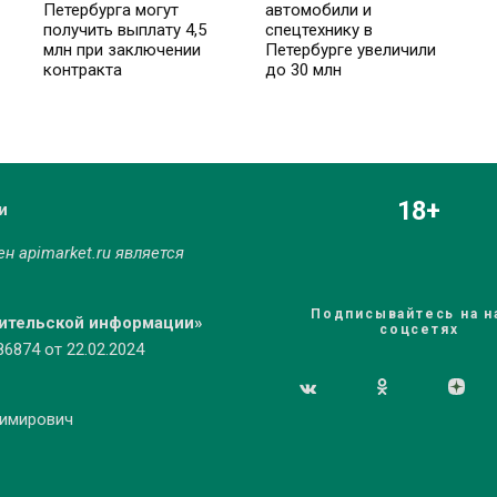
Петербурга могут
автомобили и
получить выплату 4,5
спецтехнику в
млн при заключении
Петербурге увеличили
контракта
до 30 млн
18+
и
мен
apimarket.ru
является
Подписывайтесь на н
бительской информации»
соцсетях
874 от 22.02.2024
димирович