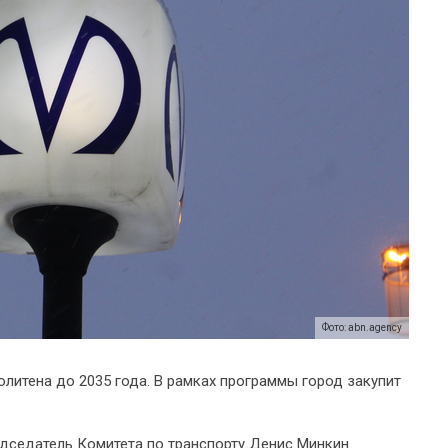
Фото: abn.agency
литена до 2035 года. В рамках программы город закупит
едседатель Комитета по транспорту Денис Минкин