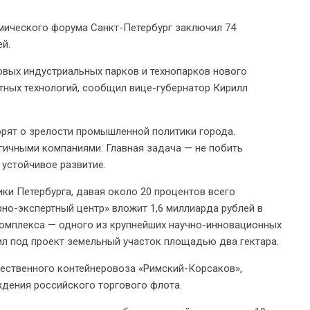
мического форума Санкт-Петербург заключил 74
й.
овых индустриальных парков и технопарков нового
тных технологий, сообщил вице-губернатор Кирилл
орят о зрелости промышленной политики города.
гичными компаниями. Главная задача — не побить
устойчивое развитие.
ки Петербурга, давая около 20 процентов всего
о-экспертный центр» вложит 1,6 миллиарда рублей в
омплекса — одного из крупнейших научно-инновационных
ил под проект земельный участок площадью два гектара.
чественного контейнеровоза «Римский-Корсаков»,
дения российского торгового флота.