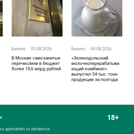
Бизнес
·
05.08.2026
Бизнес
·
04.08.2026
В Москве самозанятые
«Зеленодольский
перечислили в бюджет
молочноперерабатыва
более 10,6 млрд рублей
ющий комбинат»
выпустил 54 тыс. тонн
продукции за полгода
18+
и
мен
apimarket.ru
является