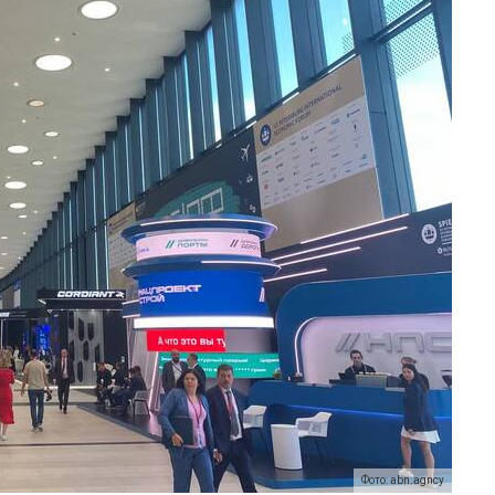
Фото: abn.agncy