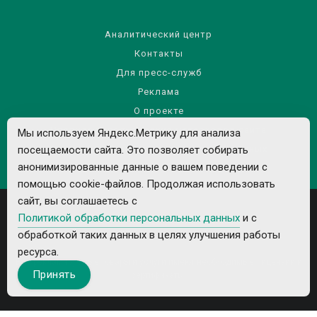
Аналитический центр
Контакты
Для пресс-служб
Реклама
О проекте
Правила использования материалов сайта
Мы используем Яндекс.Метрику для анализа
Политика обработки персональных данных
посещаемости сайта. Это позволяет собирать
анонимизированные данные о вашем поведении с
помощью cookie-файлов. Продолжая использовать
сайт, вы соглашаетесь с
Политикой обработки персональных данных
и с
обработкой таких данных в целях улучшения работы
ресурса.
Все рекламируемые товары и услуги имеют необходимые лицензии и
Принять
сертификаты.