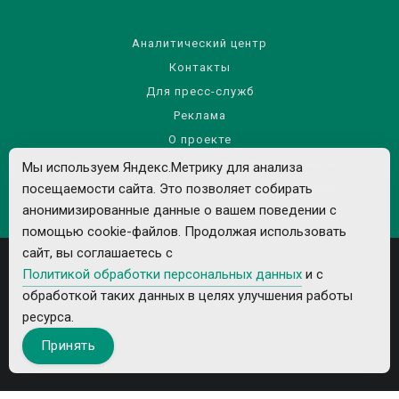
Аналитический центр
Контакты
Для пресс-служб
Реклама
О проекте
Правила использования материалов сайта
Мы используем Яндекс.Метрику для анализа
Политика обработки персональных данных
посещаемости сайта. Это позволяет собирать
анонимизированные данные о вашем поведении с
помощью cookie-файлов. Продолжая использовать
сайт, вы соглашаетесь с
Политикой обработки персональных данных
и с
обработкой таких данных в целях улучшения работы
ресурса.
Все рекламируемые товары и услуги имеют необходимые лицензии и
Принять
сертификаты.