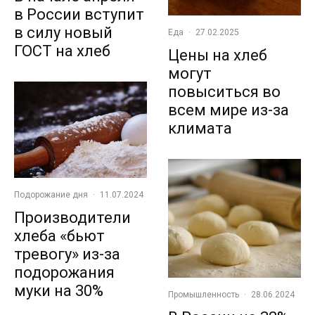
в России вступит
в силу новый
Еда
·
27.02.2025
ГОСТ на хлеб
Цены на хлеб
могут
повыситься во
всем мире из-за
климата
Подорожание дня
·
11.07.2024
Производители
хлеба «бьют
тревогу» из-за
подорожания
муки на 30%
Промышленность
·
28.06.2024