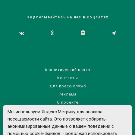
Подписывайтесь на нас в соцсетях
Аналитический центр
Контакты
Для пресс-служб
Реклама
О проекте
Правила использования материалов сайта
Мы используем Яндекс.Метрику для анализа
посещаемости сайта. Это позволяет собирать
Политика обработки персональных данных
анонимизированные данные о вашем поведении с
помощью cookie-файлов. Продолжая использовать