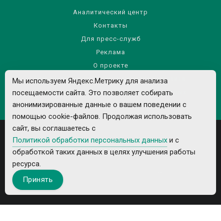
Аналитический центр
Контакты
Для пресс-служб
Реклама
О проекте
Правила использования материалов сайта
Мы используем Яндекс.Метрику для анализа
посещаемости сайта. Это позволяет собирать
Политика обработки персональных данных
анонимизированные данные о вашем поведении с
помощью cookie-файлов. Продолжая использовать
сайт, вы соглашаетесь с
Политикой обработки персональных данных
и с
обработкой таких данных в целях улучшения работы
ресурса.
Все рекламируемые товары и услуги имеют необходимые лицензии и
Принять
сертификаты.