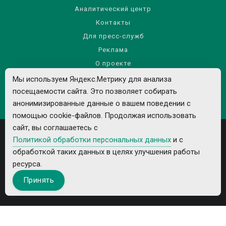
Аналитический центр
Контакты
Для пресс-служб
Реклама
О проекте
Правила использования материалов сайта
Мы используем Яндекс.Метрику для анализа
посещаемости сайта. Это позволяет собирать
Политика обработки персональных данных
анонимизированные данные о вашем поведении с
помощью cookie-файлов. Продолжая использовать
сайт, вы соглашаетесь с
Политикой обработки персональных данных
и с
обработкой таких данных в целях улучшения работы
ресурса.
Все рекламируемые товары и услуги имеют необходимые лицензии и
Принять
сертификаты.