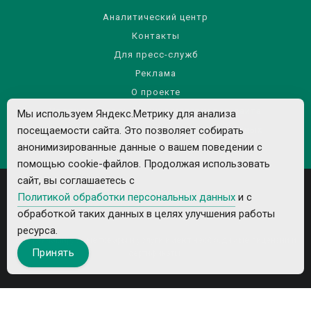
Аналитический центр
Контакты
Для пресс-служб
Реклама
О проекте
Правила использования материалов сайта
Мы используем Яндекс.Метрику для анализа
посещаемости сайта. Это позволяет собирать
Политика обработки персональных данных
анонимизированные данные о вашем поведении с
помощью cookie-файлов. Продолжая использовать
сайт, вы соглашаетесь с
Политикой обработки персональных данных
и с
обработкой таких данных в целях улучшения работы
ресурса.
Все рекламируемые товары и услуги имеют необходимые лицензии и
Принять
сертификаты.