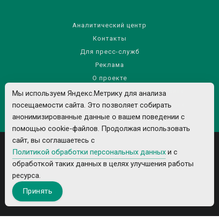
Аналитический центр
Контакты
Для пресс-служб
Реклама
О проекте
Правила использования материалов сайта
Мы используем Яндекс.Метрику для анализа
посещаемости сайта. Это позволяет собирать
Политика обработки персональных данных
анонимизированные данные о вашем поведении с
помощью cookie-файлов. Продолжая использовать
сайт, вы соглашаетесь с
Политикой обработки персональных данных
и с
обработкой таких данных в целях улучшения работы
ресурса.
Все рекламируемые товары и услуги имеют необходимые лицензии и
Принять
сертификаты.