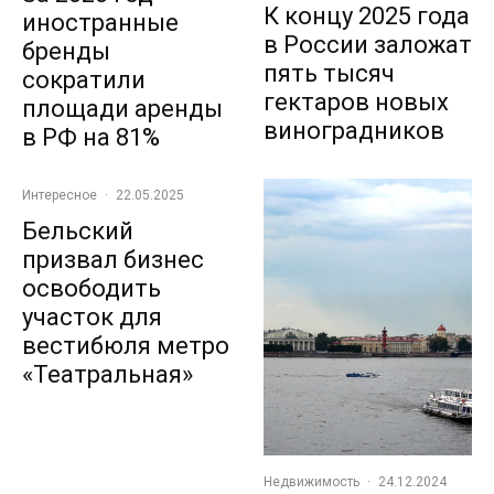
К концу 2025 года
иностранные
в России заложат
бренды
пять тысяч
сократили
гектаров новых
площади аренды
виноградников
в РФ на 81%
Интересное
·
22.05.2025
Бельский
призвал бизнес
освободить
участок для
вестибюля метро
«Театральная»
Недвижимость
·
24.12.2024