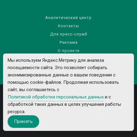
Аналитический центр
Контакты
Для пресс-служб
Реклама
О проекте
Правила использования материалов сайта
Мы используем Яндекс.Метрику для анализа
Политика обработки персональных данных
посещаемости сайта. Это позволяет собирать
анонимизированные данные о вашем поведении с
помощью cookie-файлов. Продолжая использовать
сайт, вы соглашаетесь с
Политикой обработки персональных данных
и с
обработкой таких данных в целях улучшения работы
ресурса.
Все рекламируемые товары и услуги имеют необходимые лицензии и
Принять
сертификаты.