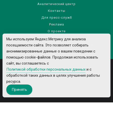
Аналитический центр
Контакты
Для пресс-служб
Реклама
О проекте
Правила использования материалов сайта
Мы используем Яндекс.Метрику для анализа
посещаемости сайта. Это позволяет собирать
Политика обработки персональных данных
анонимизированные данные о вашем поведении с
помощью cookie-файлов. Продолжая использовать
сайт, вы соглашаетесь с
Политикой обработки персональных данных
и с
обработкой таких данных в целях улучшения работы
ресурса.
Все рекламируемые товары и услуги имеют необходимые лицензии и
Принять
сертификаты.