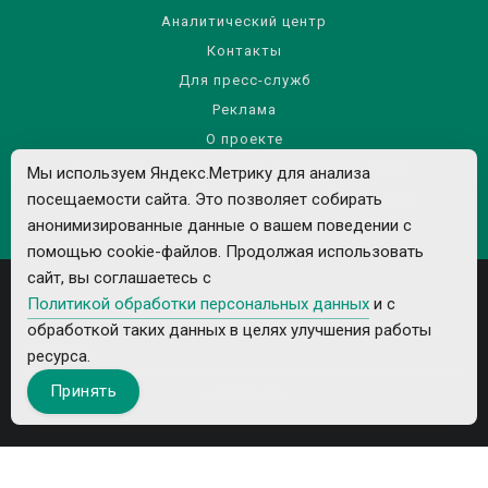
Аналитический центр
Контакты
Для пресс-служб
Реклама
О проекте
Правила использования материалов сайта
Мы используем Яндекс.Метрику для анализа
Политика обработки персональных данных
посещаемости сайта. Это позволяет собирать
анонимизированные данные о вашем поведении с
помощью cookie-файлов. Продолжая использовать
сайт, вы соглашаетесь с
Политикой обработки персональных данных
и с
обработкой таких данных в целях улучшения работы
ресурса.
Все рекламируемые товары и услуги имеют необходимые лицензии и
Принять
сертификаты.