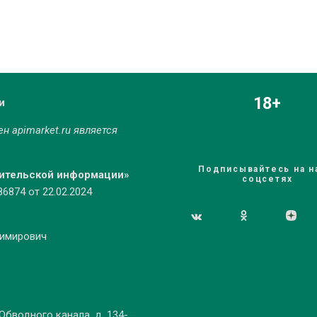
18+
и
мен
apimarket.ru
является
Подписывайтесь на н
бительской информации»
соцсетях
874 от 22.02.2024
димирович
 Обводного канала, д. 134-