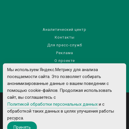
Аналитический центр
Контакты
Для пресс-служб
Реклама
О проекте
Правила использования материалов сайта
Мы используем Яндекс.Метрику для анализа
Политика обработки персональных данных
посещаемости сайта. Это позволяет собирать
анонимизированные данные о вашем поведении с
помощью cookie-файлов. Продолжая использовать
сайт, вы соглашаетесь с
Политикой обработки персональных данных
и с
обработкой таких данных в целях улучшения работы
ресурса.
Все рекламируемые товары и услуги имеют необходимые лицензии и
Принять
сертификаты.