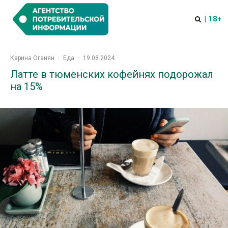
| 18+
Карина Оганян
·
Еда
·
19.08.2024
Латте в тюменских кофейнях подорожал
на 15%