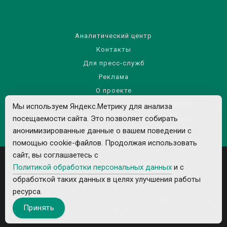
Аналитический центр
Контакты
Для пресс-служб
Реклама
О проекте
Правила использования материалов сайта
Мы используем Яндекс.Метрику для анализа
посещаемости сайта. Это позволяет собирать
Политика обработки персональных данных
анонимизированные данные о вашем поведении с
помощью cookie-файлов. Продолжая использовать
сайт, вы соглашаетесь с
Политикой обработки персональных данных
и с
обработкой таких данных в целях улучшения работы
ресурса.
Все рекламируемые товары и услуги имеют необходимые лицензии и
Принять
сертификаты.