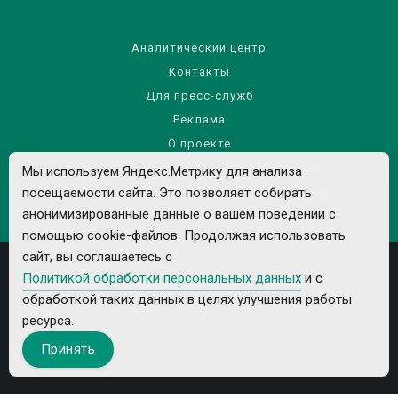
Аналитический центр
Контакты
Для пресс-служб
Реклама
О проекте
Правила использования материалов сайта
Мы используем Яндекс.Метрику для анализа
Политика обработки персональных данных
посещаемости сайта. Это позволяет собирать
анонимизированные данные о вашем поведении с
помощью cookie-файлов. Продолжая использовать
сайт, вы соглашаетесь с
Политикой обработки персональных данных
и с
обработкой таких данных в целях улучшения работы
ресурса.
Все рекламируемые товары и услуги имеют необходимые лицензии и
Принять
сертификаты.