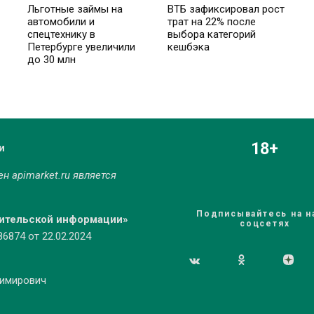
Льготные займы на
ВТБ зафиксировал рост
автомобили и
трат на 22% после
спецтехнику в
выбора категорий
Петербурге увеличили
кешбэка
до 30 млн
18+
и
мен
apimarket.ru
является
Подписывайтесь на н
бительской информации»
соцсетях
874 от 22.02.2024
димирович