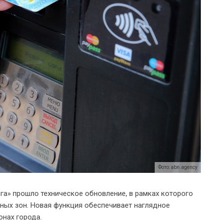
Фото: abn.agency
а» прошло техническое обновление, в рамках которого
ных зон. Новая функция обеспечивает наглядное
онах города.