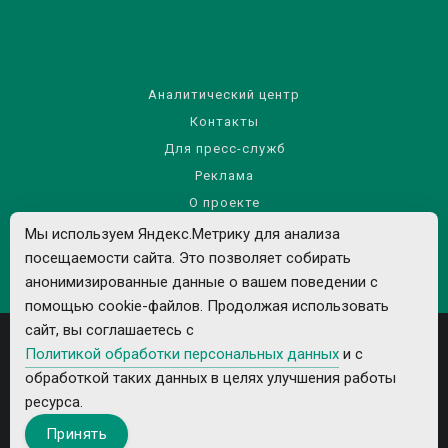
Аналитический центр
Контакты
Для пресс-служб
Реклама
О проекте
Правила использования материалов сайта
Мы используем Яндекс.Метрику для анализа
посещаемости сайта. Это позволяет собирать
Политика обработки персональных данных
анонимизированные данные о вашем поведении с
помощью cookie-файлов. Продолжая использовать
сайт, вы соглашаетесь с
Политикой обработки персональных данных
и с
обработкой таких данных в целях улучшения работы
ресурса.
Все рекламируемые товары и услуги имеют необходимые лицензии и
Принять
сертификаты.