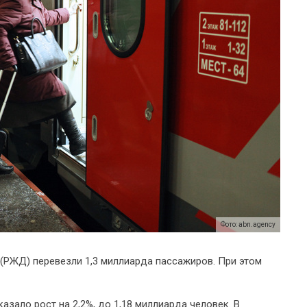
Фото: abn.agency
(РЖД) перевезли 1,3 миллиарда пассажиров. При этом
зало рост на 2,2%, до 1,18 миллиарда человек. В