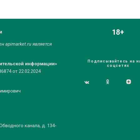
18+
и
мен
apimarket.ru
является
Подписывайтесь на н
бительской информации»
соцсетях
874 от 22.02.2024
димирович
 Обводного канала, д. 134-