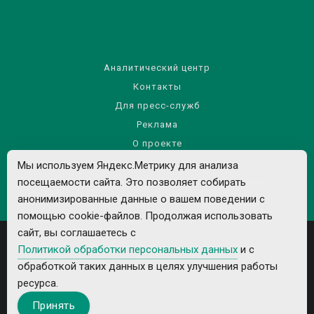
Аналитический центр
Контакты
Для пресс-служб
Реклама
О проекте
Правила использования материалов сайта
Мы используем Яндекс.Метрику для анализа
Политика обработки персональных данных
посещаемости сайта. Это позволяет собирать
анонимизированные данные о вашем поведении с
помощью cookie-файлов. Продолжая использовать
сайт, вы соглашаетесь с
Политикой обработки персональных данных
и с
обработкой таких данных в целях улучшения работы
ресурса.
Все рекламируемые товары и услуги имеют необходимые лицензии и
Принять
сертификаты.