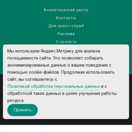
Аналитический центр
Контакты
Для пресс-служб
Реклама
О проекте
Правила использования материалов сайта
Мы используем Яндекс.Метрику для анализа
Политика обработки персональных данных
посещаемости сайта. Это позволяет собирать
анонимизированные данные о вашем поведении с
помощью cookie-файлов. Продолжая использовать
сайт, вы соглашаетесь с
Политикой обработки персональных данных
и с
обработкой таких данных в целях улучшения работы
ресурса.
Все рекламируемые товары и услуги имеют необходимые лицензии и
Принять
сертификаты.