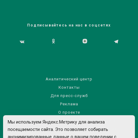
Подписывайтесь на нас в соцсетях
Аналитический центр
Контакты
Для пресс-служб
Реклама
О проекте
Правила использования материалов сайта
Мы используем Яндекс.Метрику для анализа
посещаемости сайта. Это позволяет собирать
Политика обработки персональных данных
анонимизированные данные о вашем поведении с