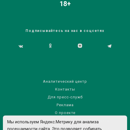
18+
Подписывайтесь на нас в соцсетях
Аналитический центр
Контакты
Для пресс-служб
Реклама
О проекте
Правила использования материалов сайта
Мы используем Яндекс.Метрику для анализа
посещаемости сайта. Это позволяет собирать
Политика обработки персональных данных