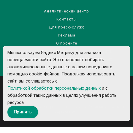
Аналитический центр
Контакты
Для пресс-служб
Реклама
О проекте
Правила использования материалов сайта
Мы используем Яндекс.Метрику для анализа
посещаемости сайта. Это позволяет собирать
Политика обработки персональных данных
анонимизированные данные о вашем поведении с
помощью cookie-файлов. Продолжая использовать
сайт, вы соглашаетесь с
Политикой обработки персональных данных
и с
обработкой таких данных в целях улучшения работы
ресурса.
Все рекламируемые товары и услуги имеют необходимые лицензии и
Принять
сертификаты.