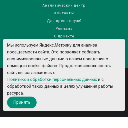
Аналитический центр
Контакты
Для пресс-служб
Реклама
О проекте
Правила использования материалов сайта
Мы используем Яндекс.Метрику для анализа
посещаемости сайта. Это позволяет собирать
Политика обработки персональных данных
анонимизированные данные о вашем поведении с
помощью cookie-файлов. Продолжая использовать
сайт, вы соглашаетесь с
Политикой обработки персональных данных
и с
обработкой таких данных в целях улучшения работы
ресурса.
Все рекламируемые товары и услуги имеют необходимые лицензии и
Принять
сертификаты.