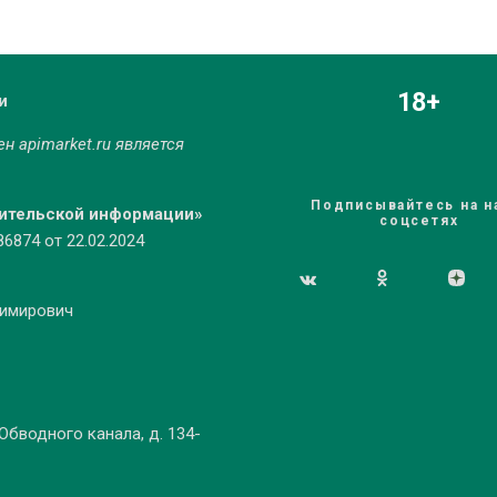
18+
и
мен
apimarket.ru
является
Подписывайтесь на н
бительской информации»
соцсетях
874 от 22.02.2024
димирович
 Обводного канала, д. 134-