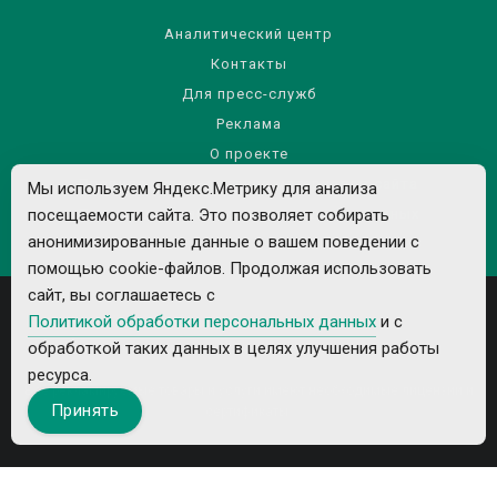
Аналитический центр
Контакты
Для пресс-служб
Реклама
О проекте
Правила использования материалов сайта
Мы используем Яндекс.Метрику для анализа
Политика обработки персональных данных
посещаемости сайта. Это позволяет собирать
анонимизированные данные о вашем поведении с
помощью cookie-файлов. Продолжая использовать
сайт, вы соглашаетесь с
Политикой обработки персональных данных
и с
обработкой таких данных в целях улучшения работы
ресурса.
Все рекламируемые товары и услуги имеют необходимые лицензии и
Принять
сертификаты.