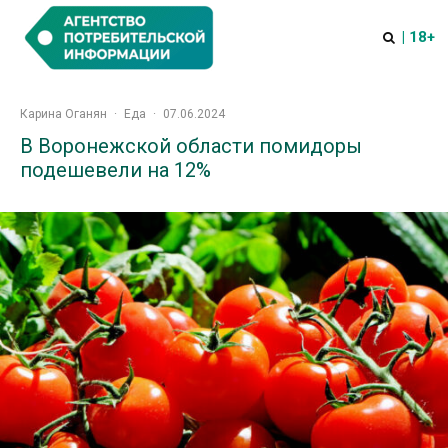
| 18+
Карина Оганян
·
Еда
·
07.06.2024
В Воронежской области помидоры
подешевели на 12%