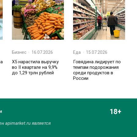
Бизнес
·
16.07.2026
Еда
·
15.07.2026
ла
X5 нарастила выручку
Говядина лидирует по
во II квартале на 9,9%
темпам подорожания
до 1,29 трлн рублей
среди продуктов в
России
18+
и
мен
apimarket.ru
является