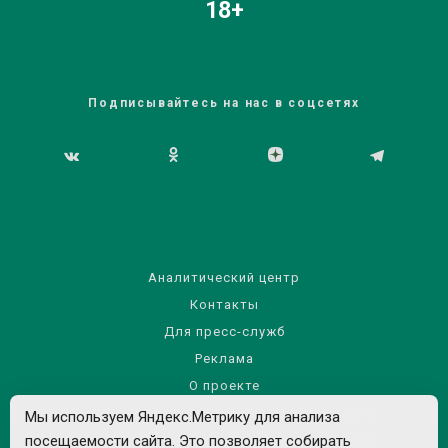
18+
Подписывайтесь на нас в соцсетях
Аналитический центр
Контакты
Для пресс-служб
Реклама
О проекте
Правила использования материалов сайта
Мы используем Яндекс.Метрику для анализа
посещаемости сайта. Это позволяет собирать
Политика обработки персональных данных