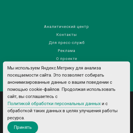
Аналитический центр
Контакты
Для пресс-служб
Реклама
О проекте
Правила использования материалов сайта
Мы используем Яндекс.Метрику для анализа
Политика обработки персональных данных
посещаемости сайта. Это позволяет собирать
анонимизированные данные о вашем поведении с
помощью cookie-файлов. Продолжая использовать
сайт, вы соглашаетесь с
Политикой обработки персональных данных
и с
обработкой таких данных в целях улучшения работы
ресурса.
Все рекламируемые товары и услуги имеют необходимые лицензии и
Принять
сертификаты.