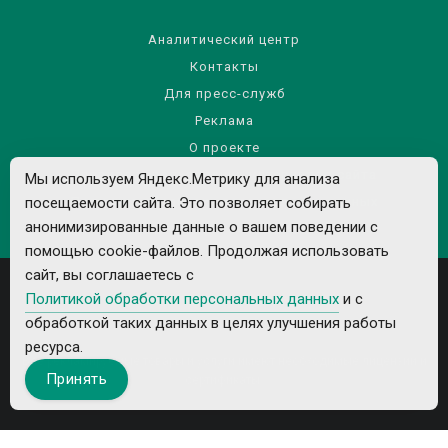
Аналитический центр
Контакты
Для пресс-служб
Реклама
О проекте
Правила использования материалов сайта
Мы используем Яндекс.Метрику для анализа
посещаемости сайта. Это позволяет собирать
Политика обработки персональных данных
анонимизированные данные о вашем поведении с
помощью cookie-файлов. Продолжая использовать
сайт, вы соглашаетесь с
Политикой обработки персональных данных
и с
обработкой таких данных в целях улучшения работы
ресурса.
Все рекламируемые товары и услуги имеют необходимые лицензии и
Принять
сертификаты.