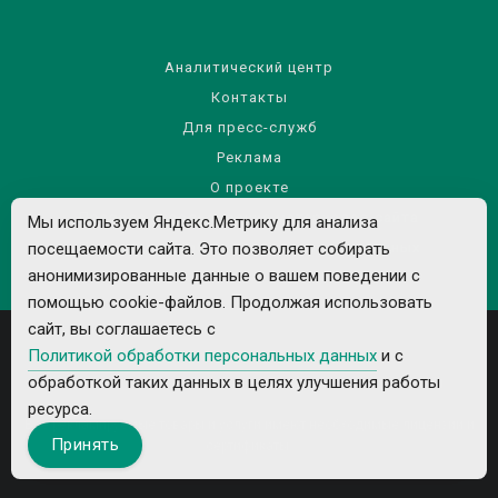
Аналитический центр
Контакты
Для пресс-служб
Реклама
О проекте
Правила использования материалов сайта
Мы используем Яндекс.Метрику для анализа
посещаемости сайта. Это позволяет собирать
Политика обработки персональных данных
анонимизированные данные о вашем поведении с
помощью cookie-файлов. Продолжая использовать
сайт, вы соглашаетесь с
Политикой обработки персональных данных
и с
обработкой таких данных в целях улучшения работы
ресурса.
Все рекламируемые товары и услуги имеют необходимые лицензии и
Принять
сертификаты.