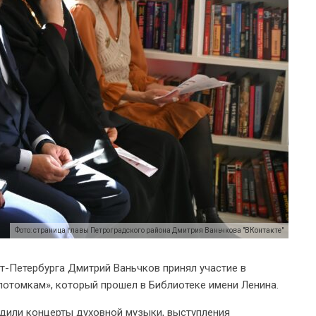
Фото: страница главы Петроградского района Дмитрия Ваньчкова "ВКонтакте"
т-Петербурга Дмитрий Ваньчков принял участие в
потомкам», который прошел в Библиотеке имени Ленина.
одили концерты духовной музыки, выступления