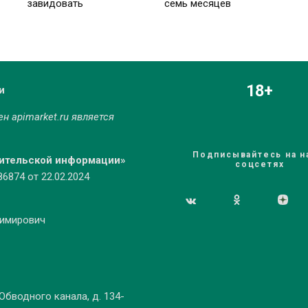
завидовать
семь месяцев
18+
и
мен
apimarket.ru
является
Подписывайтесь на н
бительской информации»
соцсетях
874 от 22.02.2024
димирович
 Обводного канала, д. 134-