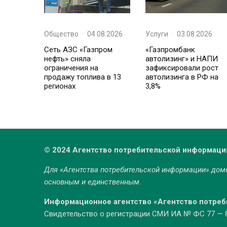
Общество
·
04.08.2026
Услуги
·
03.08.2026
Сеть АЗС «Газпром
«Газпромбанк
нефть» сняла
автолизинг» и НАПИ
ограничения на
зафиксировали рост
продажу топлива в 13
автолизинга в РФ на
регионах
3,8%
© 2024 Агентство потребительской информаци
Для «Агентства потребительской информации» до
основным и единственным.
Информационное агентство «Агентство потре
Свидетельство о регистрации СМИ ИА № ФС 77 — 86