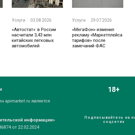
Услуги
·
03.08.2026
Услуги
·
29.07.2026
«Автостат»: в России
«МегаФон» изменил
насчитали 3,43 млн
рекламу «Маркетплейса
китайских легковых
тарифов» после
автомобилей
замечаний ФАС
18+
и
мен
apimarket.ru
является
Подписывайтесь на н
бительской информации»
соцсетях
874 от 22.02.2024