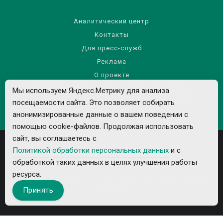
Аналитический центр
Контакты
Для пресс-служб
Реклама
О проекте
Правила использования материалов сайта
Мы используем Яндекс.Метрику для анализа
Политика обработки персональных данных
посещаемости сайта. Это позволяет собирать
анонимизированные данные о вашем поведении с
помощью cookie-файлов. Продолжая использовать
сайт, вы соглашаетесь с
Политикой обработки персональных данных
и с
обработкой таких данных в целях улучшения работы
ресурса.
Все рекламируемые товары и услуги имеют необходимые лицензии и
Принять
сертификаты.