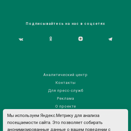
Подписывайтесь на нас в соцсетях
Аналитический центр
Контакты
Для пресс-служб
Реклама
О проекте
Правила использования материалов сайта
Мы используем Яндекс.Метрику для анализа
Политика обработки персональных данных
посещаемости сайта. Это позволяет собирать
анонимизированные данные о вашем поведении с