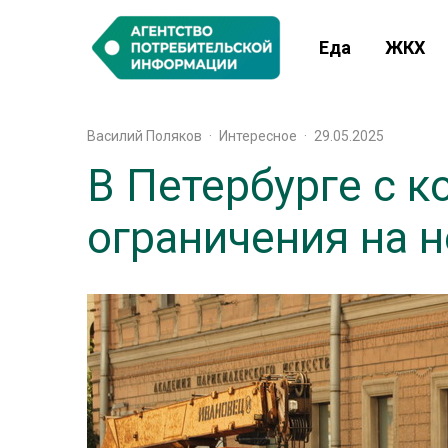
Еда
ЖКХ
Василий Поляков
·
Интересное
·
29.05.2025
В Петербурге с к
ограничения на н