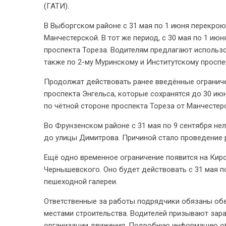
(ГАТИ).
В Выборгском районе с 31 мая по 1 июня перекрою
Манчестерской. В тот же период, с 30 мая по 1 ию
проспекта Тореза. Водителям предлагают использо
также по 2-му Муринскому и Институтскому проспе
Продолжат действовать ранее введённые ограниче
проспекта Энгельса, которые сохранятся до 30 ию
по чётной стороне проспекта Тореза от Манчестер
Во Фрунзенском районе с 31 мая по 9 сентября не
до улицы Димитрова. Причиной стало проведение 
Ещё одно временное ограничение появится на Кир
Чернышевского. Оно будет действовать с 31 мая п
пешеходной галереи.
Ответственные за работы подрядчики обязаны об
местами строительства. Водителей призывают зар
организации движения. Подробную информацию обо