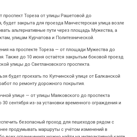
т проспект Тореза от улицы Рашетовой до
ня, будет закрыта для проезда Манчестерская улица возле
вать альтернативные пути через площадь Мужества, а
ктам, улицам Курчатова и Политехнической.
ния на проспекте Тореза — от площади Мужества до
ня. Также до 10 июня остаётся закрытым боковой проезд
ской улицы до Светлановского проспекта.
льзя будет проехать по Купчинской улице от Балканской
работ по ремонту дорожного покрытия.
очной улице — от улицы Маяковского до проспекта
о 30 сентября из-за установки временного ограждения и
еспечить безопасный проход для пешеходов рядом с
анее продумывать маршруты с учётом изменений в
 всех ограничениях можно найти на интерактивной карте