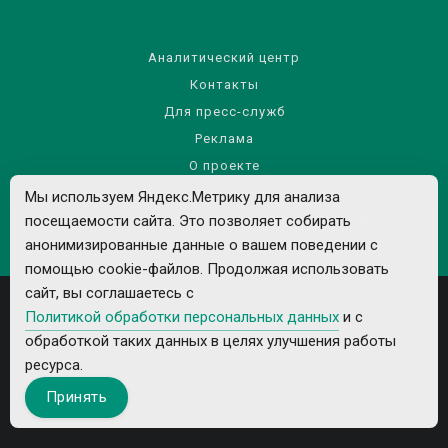
Аналитический центр
Контакты
Для пресс-служб
Реклама
О проекте
Правила использования материалов сайта
Мы используем Яндекс.Метрику для анализа
Политика обработки персональных данных
посещаемости сайта. Это позволяет собирать
анонимизированные данные о вашем поведении с
помощью cookie-файлов. Продолжая использовать
сайт, вы соглашаетесь с
Политикой обработки персональных данных
и с
обработкой таких данных в целях улучшения работы
ресурса.
Все рекламируемые товары и услуги имеют необходимые лицензии и
Принять
сертификаты.