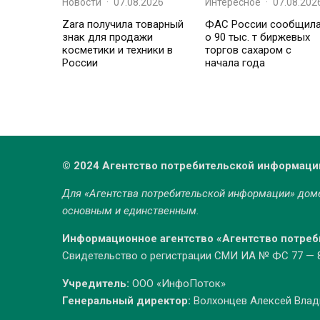
Новости
·
07.08.2026
Интересное
·
07.08.202
Zara получила товарный
ФАС России сообщил
знак для продажи
о 90 тыс. т биржевых
косметики и техники в
торгов сахаром с
России
начала года
© 2024 Агентство потребительской информаци
Для «Агентства потребительской информации» до
основным и единственным.
Информационное агентство «Агентство потре
Свидетельство о регистрации СМИ ИА № ФС 77 — 86
Учредитель:
ООО «ИнфоПоток»
Генеральный директор:
Волхонцев Алексей Вла