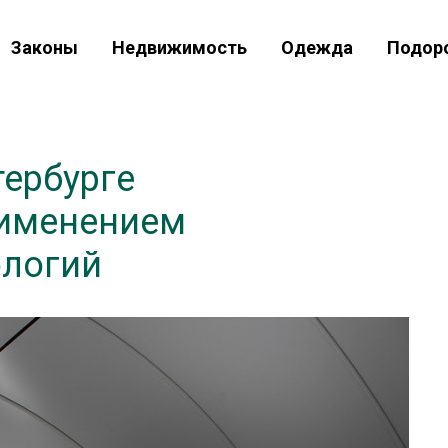
Законы
Недвижимость
Одежда
Подор
тербурге
рименением
ологий