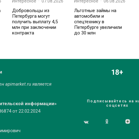
6
Интересное
·
07.08.2026
Интересное
·
06.08.2026
а
Добровольцы из
Льготные займы на
Петербурга могут
автомобили и
получить выплату 4,5
спецтехнику в
млн при заключении
Петербурге увеличили
контракта
до 30 млн
18+
и
мен
apimarket.ru
является
Подписывайтесь на н
бительской информации»
соцсетях
874 от 22.02.2024
димирович