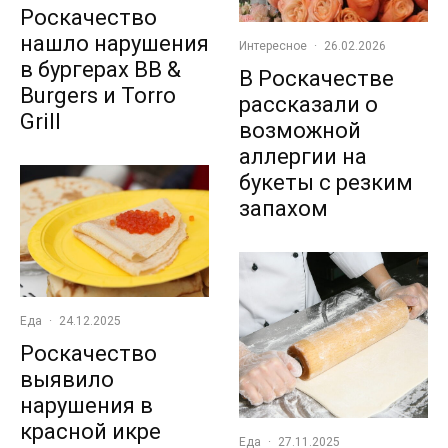
Роскачество
нашло нарушения
Интересное
·
26.02.2026
в бургерах BB &
В Роскачестве
Burgers и Torro
рассказали о
Grill
возможной
аллергии на
букеты с резким
запахом
Еда
·
24.12.2025
Роскачество
выявило
нарушения в
красной икре
Еда
·
27.11.2025