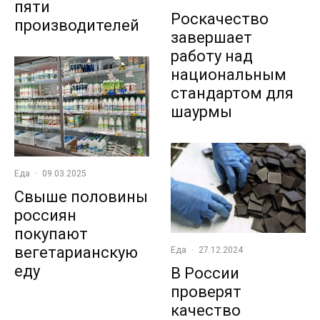
пяти
Роскачество
производителей
завершает
работу над
национальным
стандартом для
шаурмы
Еда
·
09.03.2025
Свыше половины
россиян
покупают
вегетарианскую
Еда
·
27.12.2024
еду
В России
проверят
качество