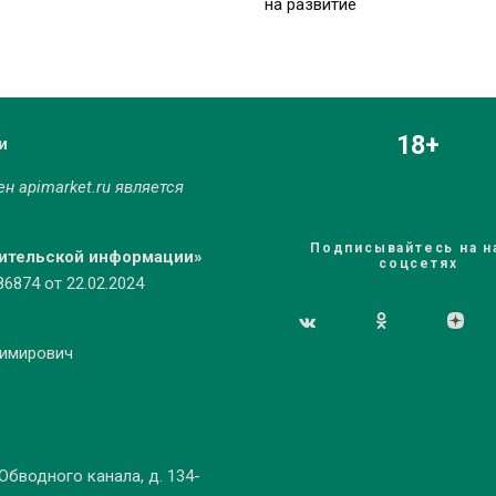
на развитие
18+
и
мен
apimarket.ru
является
Подписывайтесь на н
бительской информации»
соцсетях
874 от 22.02.2024
димирович
 Обводного канала, д. 134-