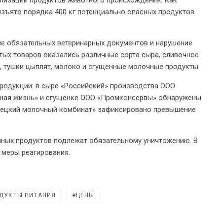
ализации продуктов животного происхождения. Как
изъято порядка 400 кг потенциально опасных продуктов
ие обязательных ветеринарных документов и нарушение
тых товаров оказались различные сорта сыра, сливочное
, тушки цыплят, молоко и сгущенные молочные продукты.
одукции: в сыре «Российский» производства ООО
чная жизнь» и сгущенке ООО «Промконсервы» обнаружены
ерецкий молочный комбинат» зафиксировано превышение
нных продуктов подлежат обязательному уничтожению. В
 меры реагирования.
ДУКТЫ ПИТАНИЯ
ЦЕНЫ