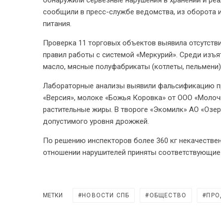
обнаружили серьезные нарушения в хранении и ре
сообщили в пресс-службе ведомства, из оборота 
питания.
Проверка 11 торговых объектов выявила отсутств
правил работы с системой «Меркурий». Среди изъя
масло, мясные полуфабрикаты (котлеты, пельмени)
Лабораторные анализы выявили фальсификацию пр
«Версия», молоке «Божья Коровка» от ООО «Моло
растительные жиры. В твороге «Экомилк» АО «Оз
допустимого уровня дрожжей.
По решению инспекторов более 360 кг некачестве
отношении нарушителей приняты соответствующие
МЕТКИ
НОВОСТИ СПБ
ОБЩЕСТВО
ПРО