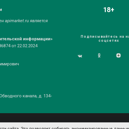
18+
и
мен
apimarket.ru
является
Подписывайтесь на н
бительской информации»
соцсетях
874 от 22.02.2024
димирович
 Обводного канала, д. 134-
ти сайта. Это позволяет собирать анонимизированные данные