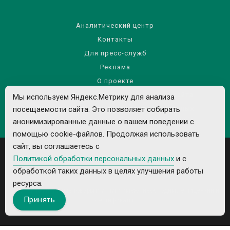
Аналитический центр
Контакты
Для пресс-служб
Реклама
О проекте
Правила использования материалов сайта
Мы используем Яндекс.Метрику для анализа
посещаемости сайта. Это позволяет собирать
Политика обработки персональных данных
анонимизированные данные о вашем поведении с
помощью cookie-файлов. Продолжая использовать
сайт, вы соглашаетесь с
Политикой обработки персональных данных
и с
обработкой таких данных в целях улучшения работы
ресурса.
Все рекламируемые товары и услуги имеют необходимые лицензии и
Принять
сертификаты.